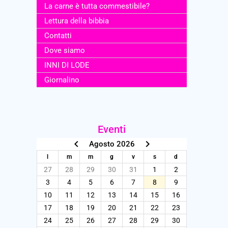
La carne è tutta commestibile?
Lettura della bibbia
Contatti
Dove siamo
INNI DI LODE
Giornalino
Eventi
keyboard_arrow_left
keyboard_arrow_right
Agosto 2026
l
m
m
g
v
s
d
27
28
29
30
31
1
2
3
4
5
6
7
8
9
10
11
12
13
14
15
16
17
18
19
20
21
22
23
24
25
26
27
28
29
30