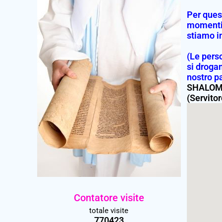
Per ques
momenti; 
stiamo in
(Le perso
si droga
nostro p
SHALOM 
(Servito
Contatore visite
totale visite
770423