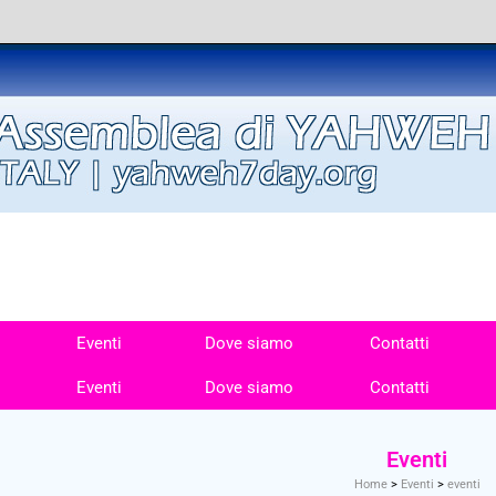
Eventi
Dove siamo
Contatti
Eventi
Dove siamo
Contatti
Eventi
Home
>
Eventi
>
eventi