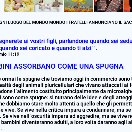
OGNI LUOGO DEL MONDO MONDO I FRATELLI ANNUNCIANO IL SA
egnerete ai vostri figli, parlandone quando sei se
quando sei coricato e quando ti alzi´´
.
mio 11:19
BINI ASSORBANO COME UNA SPUGNA
 ormai le spugne che troviamo oggi in commercio sono tut
ealtà degli animali pluricellulari che vivano attaccati ai 
ndone l´alimento costituito principalmente da microalghe,
i sono come spugne: si nutrano delle idee e degli attegg
he dobbiamo stare molto attenti a quello che gli permet
he vive. Se vive nella critica impara a condannare, ma se
. Se vive nell´oscurità impara ad aggredire, ma se vive 
 bambini diventeranno adulti, a loro volta daranno agli a
.