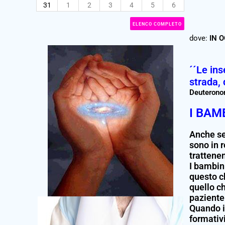
31
1
2
3
4
5
6
ELENCO COMPLETO
dove:
IN 
´´Le ins
strada, 
Deuterono
I BAM
Anche se
sono in r
trattene
I bambin
questo c
quello c
paziente
Quando i
formativi