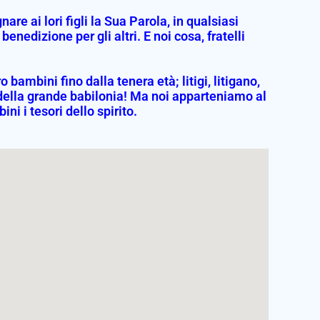
 ai lori figli la Sua Parola, in qualsiasi
enedizione per gli altri. E noi cosa, fratelli
ambini fino dalla tenera età; litigi, litigano,
della grande babilonia! Ma noi apparteniamo al
i i tesori dello spirito.