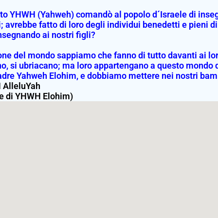
to YHWH (Yahweh) comandò al popolo d´Israele di insegnare
avrebbe fatto di loro degli individui benedetti e pieni di b
segnando ai nostri figli?
ne del mondo sappiamo che fanno di tutto davanti ai loro b
no, si ubriacano; ma loro appartengano a questo mondo 
adre Yahweh Elohim, e dobbiamo mettere nei nostri bambin
AlleluYah
re di YHWH Elohim)