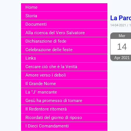
Home
Storia
La Par
Documenti
14-04-2021 / 
Alla ricerca del Vero Salvatore
Mer
Dichiarazione di fede
14
Celebrazione delle feste
Links
Apr 2021
Cercare ciò che è la Verità
Amore verso i deboli
Il Grande Nome
La "J" mancante
Gesù ha promesso di tornare
Il Redentore ritornerà
Ricordati del giorno di riposo
I Dieci Comandamenti