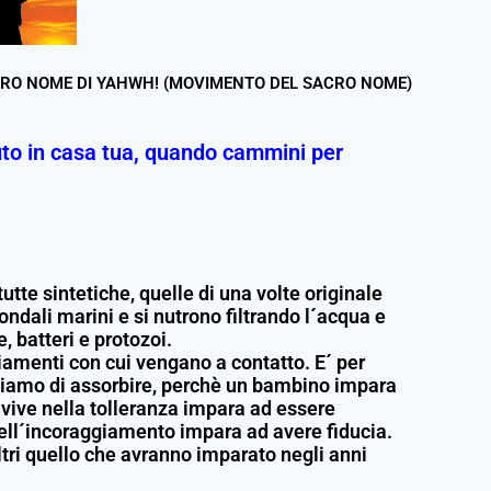
CRO NOME DI YAHWH! (MOVIMENTO DEL SACRO NOME)
duto in casa tua, quando cammini per
te sintetiche, quelle di una volte originale
fondali marini e si nutrono filtrando l´acqua e
 batteri e protozoi.
iamenti con cui vengano a contatto. E´ per
tiamo di assorbire, perchè un bambino impara
 vive nella tolleranza impara ad essere
nell´incoraggiamento impara ad avere fiducia.
ltri quello che avranno imparato negli anni