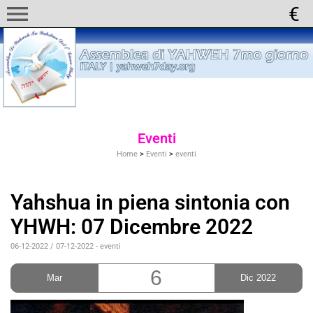
menu
Eventi
Home
>
Eventi
>
eventi
Yahshua in piena sintonia con
YHWH: 07 Dicembre 2022
06-12-2022 / 07-12-2022
-
eventi
6
Mar
Dic 2022