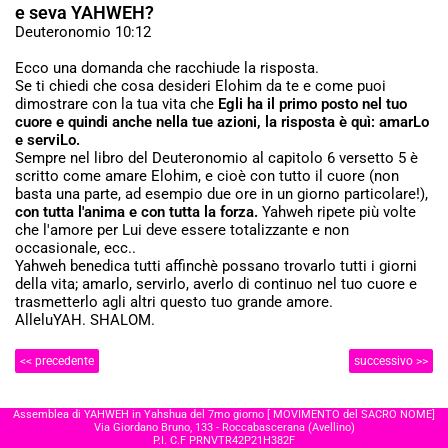
e seva YAHWEH?
Deuteronomio 10:12
Ecco una domanda che racchiude la risposta.
Se ti chiedi che cosa desideri Elohim da te e come puoi
dimostrare con la tua vita che
Egli ha il primo posto nel tuo
cuore e quindi anche nella tue azioni, la risposta è quì: amarLo
e serviLo.
Sempre nel libro del Deuteronomio al capitolo 6 versetto 5 è
scritto come amare Elohim, e cioè con tutto il cuore (non
basta una parte, ad esempio due ore in un giorno particolare!),
con tutta l'anima e con tutta la forza.
Yahweh ripete più volte
che l'amore per Lui deve essere totalizzante e non
occasionale, ecc..
Yahweh benedica tutti affinchè possano trovarlo tutti i giorni
della vita; amarlo, servirlo, averlo di continuo nel tuo cuore e
trasmetterlo agli altri questo tuo grande amore.
AlleluYAH. SHALOM.
<< precedente
successivo >>
Assemblea di YAHWEH in Yahshua del 7mo giorno [ MOVIMENTO del SACRO NOME]
Via Giordano Bruno, 133 - Roccabascerana (Avellino)
P.I. C.F PRNVTR42P21H382F