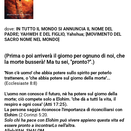
dove:
IN TUTTO IL MONDO SI ANNUNCIA IL NOME DEL
PADRE; YAHWEH E DEL FIGLIO, Yahshua; [MOVIMENTO DEL
SACRO NOME NEL MONDO]
(Prima o poi arriverà il giorno per ognuno di noi, che
la morte busserà! Ma tu sei, ''pronto?''.)
''Non c'è uomo'' che abbia potere sullo spirito per poterlo
trattenere, o ''che abbia potere sul giorno della morte''...
(Ecclesiaste 8:8)
L'uomo non conosce il futuro, nè ha potere sul giorno della
morte; ciò compete solo a Elohim. ''che dà a tutti la vita, il
respiro e ogni cosa'' (Atti 17:25).
La persona saggia riconosce l'importanza di riconciliarsi con
Elohim
(2 Corinzi 5:20.
Solo chi ha pace con Elohim può vivere appieno questa vita ed
essere pronto a incontrarLo nell'altra.
AlleluYAH. SHALOM.