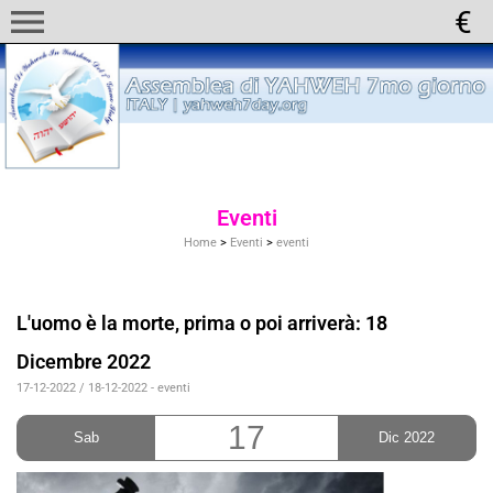
menu
Eventi
Home
>
Eventi
>
eventi
L'uomo è la morte, prima o poi arriverà: 18
Dicembre 2022
17-12-2022 / 18-12-2022
-
eventi
17
Sab
Dic 2022