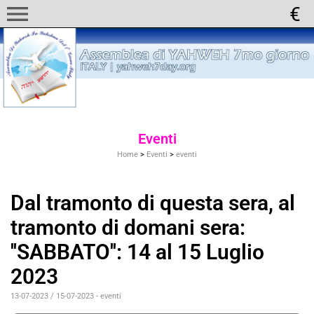
menu
Eventi
Home
>
Eventi
>
eventi
Dal tramonto di questa sera, al
tramonto di domani sera:
''SABBATO'': 14 al 15 Luglio
2023
13-07-2023 / 15-07-2023
-
eventi