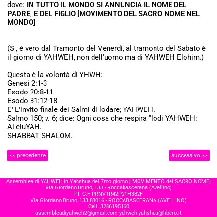
dove:
IN TUTTO IL MONDO SI ANNUNCIA IL NOME DEL
PADRE, E DEL FIGLIO [MOVIMENTO DEL SACRO NOME NEL
MONDO]
(Si, è vero dal Tramonto del Venerdì, al tramonto del Sabato è
il giorno di YAHWEH, non dell'uomo ma di YAHWEH Elohim.)
Questa è la volontà di YHWH:
Genesi 2:1-3
Esodo 20:8-11
Esodo 31:12-18
E' L'invito finale dei Salmi di lodare; YAHWEH.
Salmo 150; v. 6; dice: Ogni cosa che respira ''lodi YAHWEH:
AlleluYAH.
SHABBAT SHALOM.
<< precedente
successivo >>
Assemblea di YAHWEH in Yahshua del 7mo giorno [ MOVIMENTO del SACRO NOME]
Via Giordano Bruno, 133 - Roccabascerana (Avellino)
P.I. C.F PRNVTR42P21H382F
Via Giordano Bruno, 133 83016 - ROCCABASCERANA (AVELLINO)
Cell. 3286195160
assembleadiyahweh2@gmail.com
yahweh.yahshua@libero.it