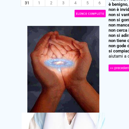
31
1
2
3
4
5
6
è benigno,
non è invi
non si van
ELENCO COMPLETO
non si gon
non manca 
non cerca i
non si adir
non tiene 
non gode de
si compiac
aiutami a 
<< preceden