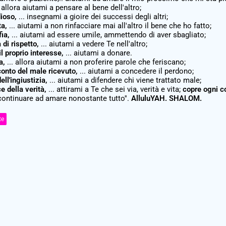
allora aiutami a pensare al bene dell'altro;
dioso,
... insegnami a gioire dei successi degli altri;
ta,
... aiutami a non rinfacciare mai all'altro il bene che ho fatto;
fia,
... aiutami ad essere umile, ammettendo di aver sbagliato;
di rispetto,
... aiutami a vedere Te nell'altro;
l proprio interesse,
... aiutami a donare.
a,
... allora aiutami a non proferire parole che feriscano;
conto del male ricevuto,
... aiutami a concedere il perdono;
ll'ingiustizia,
... aiutami a difendere chi viene trattato male;
e della verità,
... attirami a Te che sei via, verità e vita;
copre ogni co
continuare ad amare nonostante tutto''.
AlluluYAH.
SHALOM.
te