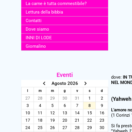
La carne è tutta commestibile?
Lettura della bibbia
Contatti
Dove siamo
INNI DI LODE
Giornalino
Eventi
dove:
IN 
NEL MON
keyboard_arrow_left
keyboard_arrow_right
Agosto 2026
l
m
m
g
v
s
d
(Yahweh 
27
28
29
30
31
1
2
3
4
5
6
7
8
9
L'amore no
10
11
12
13
14
15
16
(1 Corinzi 
17
18
19
20
21
22
23
Si fa pres
24
25
26
27
28
29
30
''Yahweh, 