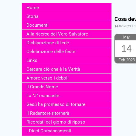
Home
Storia
Cosa dev
Documenti
14-02-2023 / 
Alla ricerca del Vero Salvatore
Mar
Dichiarazione di fede
14
Celebrazione delle feste
Links
Feb 2023
Cercare ciò che è la Verità
Amore verso i deboli
Il Grande Nome
La "J" mancante
Gesù ha promesso di tornare
Il Redentore ritornerà
Ricordati del giorno di riposo
I Dieci Comandamenti