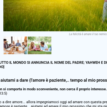
La felicità è amare il tuo nemic
TUTTO IL MONDO SI ANNUNCIA IL NOME DEL PADRE; YAHWEH E D
DO]
aiutami a dare (l'amore è paziente,.. tempo al mio pross
n si comporta in modo sconveniente, non cerca il proprio interesse.
13:5)
to a dire amore... allora impegniamoci oggi ad amare con questa pre
l'amore è paziente,.. aiutami ad amare il mio prossimo che mi sta più