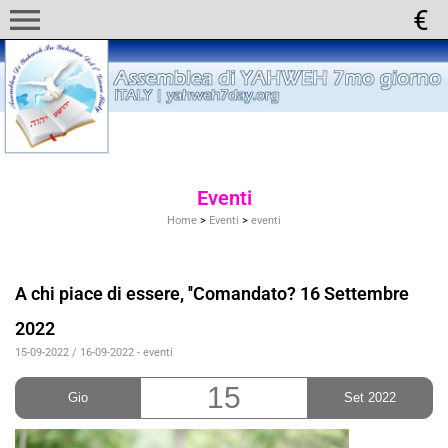
menu
Eventi
Home
>
Eventi
>
eventi
A chi piace di essere, ''Comandato? 16 Settembre
2022
15-09-2022 / 16-09-2022
-
eventi
15
Gio
Set 2022