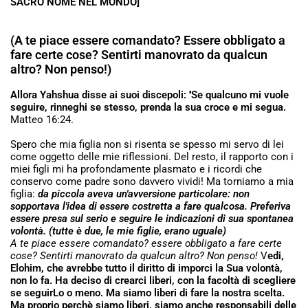
SACRO NOME NEL MONDO]
(A te piace essere comandato? Essere obbligato a
fare certe cose? Sentirti manovrato da qualcun
altro? Non penso!)
Allora Yahshua disse ai suoi discepoli: ''Se qualcuno mi vuole
seguire, rinneghi se stesso, prenda la sua croce e mi segua.
Matteo 16:24.
Spero che mia figlia non si risenta se spesso mi servo di lei
come oggetto delle mie riflessioni. Del resto, il rapporto con i
miei figli mi ha profondamente plasmato e i ricordi che
conservo come padre sono davvero vividi! Ma torniamo a mia
figlia:
da piccola aveva un'avversione particolare: non
sopportava l'idea di essere costretta a fare qualcosa. Preferiva
essere presa sul serio e seguire le indicazioni di sua spontanea
volontà. (tutte è due, le mie figlie, erano uguale)
A te piace essere comandato? essere obbligato a fare certe
cose? Sentirti manovrato da qualcun altro? Non penso!
V
edi,
Elohim, che avrebbe tutto il diritto di imporci la Sua volontà,
non lo fa. Ha deciso di crearci liberi, con la facoltà di scegliere
se seguirLo o meno. Ma siamo liberi di fare la nostra scelta.
Ma proprio perchè siamo liberi, siamo anche responsabili delle