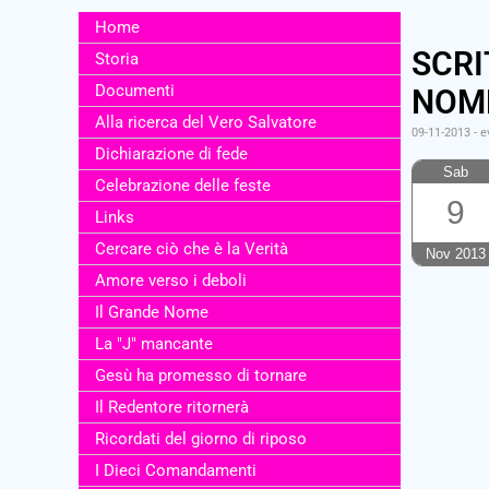
Home
SCRI
Storia
Documenti
NOME
Alla ricerca del Vero Salvatore
09-11-2013
-
e
Dichiarazione di fede
Sab
Celebrazione delle feste
9
Links
Cercare ciò che è la Verità
Nov 2013
Amore verso i deboli
Il Grande Nome
La "J" mancante
Gesù ha promesso di tornare
Il Redentore ritornerà
Ricordati del giorno di riposo
I Dieci Comandamenti