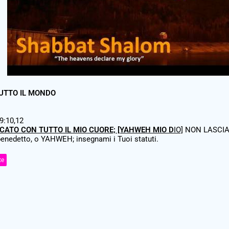
TUTTO IL MONDO
:10,12
RCATO CON TUTTO IL MIO CUORE; [YAHWEH MIO D
IO]
NON LASCIA
benedetto, o YAHWEH; insegnami i Tuoi statuti.
te