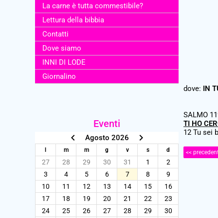
La carne è tutta commestibile?
Lettura della bibbia
Contatti
Dove siamo
INNI DI LODE
Giornalino
dove:
IN 
SALMO 119
Eventi
TI HO CE
12 Tu sei 
keyboard_arrow_left
keyboard_arrow_right
Agosto 2026
l
m
m
g
v
s
d
<< preceden
27
28
29
30
31
1
2
3
4
5
6
7
8
9
10
11
12
13
14
15
16
17
18
19
20
21
22
23
24
25
26
27
28
29
30