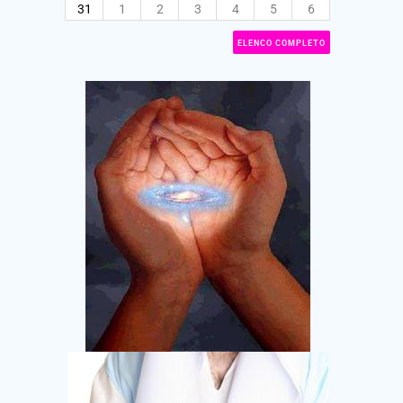
31
1
2
3
4
5
6
ELENCO COMPLETO