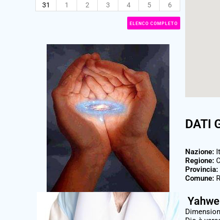
31
1
2
3
4
5
6
ELENCO COMPLETO
DATI 
Nazione:
I
Regione:
C
Provincia:
Comune:
R
Yahweh
Dimension