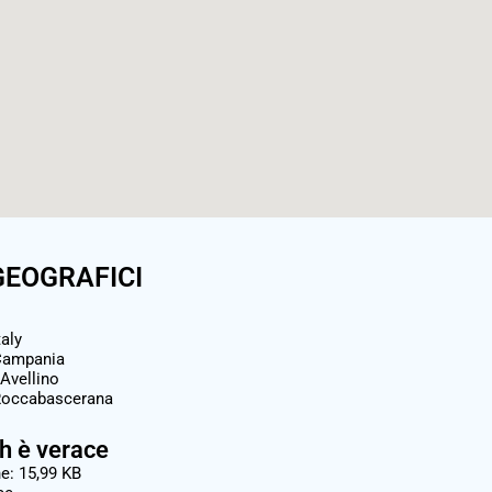
GEOGRAFICI
taly
ampania
Avellino
occabascerana
 è verace
e: 15,99 KB