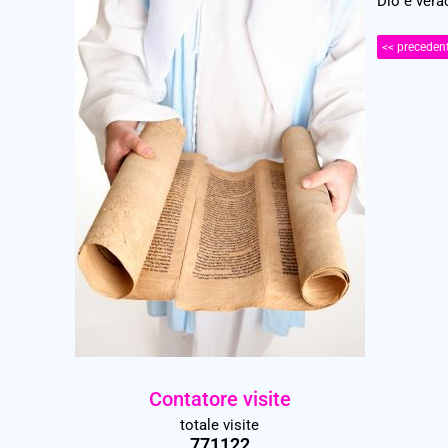
Dio è vera
<< preceden
Contatore visite
totale visite
771122