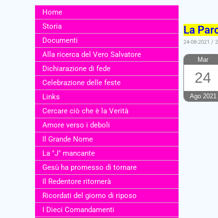
Home
Storia
La Par
Documenti
24-08-2021 / 
Alla ricerca del Vero Salvatore
Mar
Dichiarazione di fede
24
Celebrazione delle feste
Links
Ago 2021
Cercare ciò che è la Verità
Amore verso i deboli
Il Grande Nome
La "J" mancante
Gesù ha promesso di tornare
Il Redentore ritornerà
Ricordati del giorno di riposo
I Dieci Comandamenti