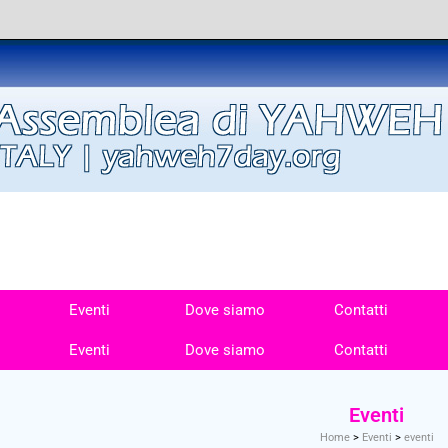
Eventi
Dove siamo
Contatti
Eventi
Dove siamo
Contatti
Eventi
Home
>
Eventi
>
eventi