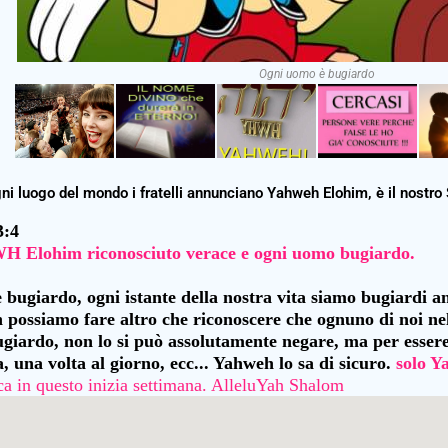
Ogni uomo è bugiardo
gni luogo del mondo i fratelli annunciano Yahweh Elohim, è il nostr
3:4
 Elohim riconosciuto verace e ogni uomo bugiardo.
bugiardo, ogni istante della nostra vita siamo bugiardi anc
n possiamo fare altro che riconoscere che ognuno di noi nel
ugiardo, non lo si può assolutamente negare, ma per essere 
, una volta al giorno, ecc... Yahweh lo sa di sicuro.
solo Y
ca in questo inizia settimana. AlleluYah Shalom