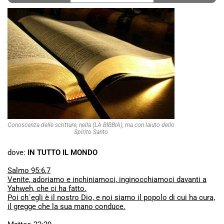
Conoscenza delle scritture, nella (LA BIBBIA), ma con laiuto dello
Spirito Santo
dove:
IN TUTTO IL MONDO
Salmo 95:6,7
Venite, adoriamo e inchiniamoci, inginocchiamoci davanti a
Yahweh, che ci ha fatto.
Poi ch´egli è il nostro Dio, e noi siamo il popolo di cui ha cura,
il gregge che la sua mano conduce.