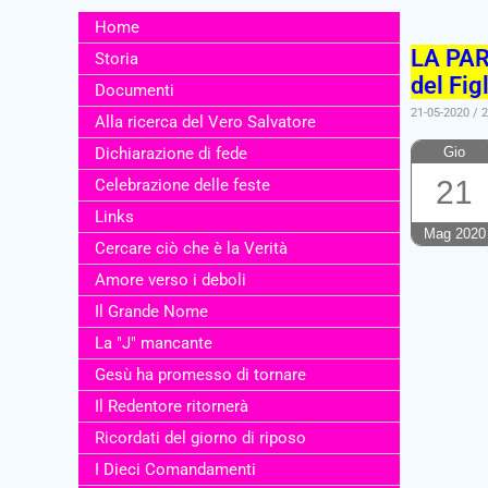
Home
LA PAR
Storia
del Fig
Documenti
21-05-2020 / 
Alla ricerca del Vero Salvatore
Dichiarazione di fede
Gio
21
Celebrazione delle feste
Links
Mag 2020
Cercare ciò che è la Verità
Amore verso i deboli
Il Grande Nome
La "J" mancante
Gesù ha promesso di tornare
Il Redentore ritornerà
Ricordati del giorno di riposo
I Dieci Comandamenti