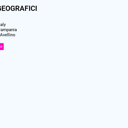
GEOGRAFICI
taly
ampania
Avellino
te