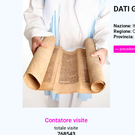
DATI 
Nazione:
I
Regione:
C
Provincia:
<< preceden
Contatore visite
totale visite
768543