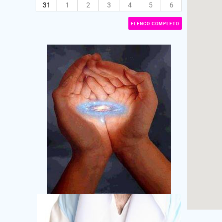
31
1
2
3
4
5
6
ELENCO COMPLETO