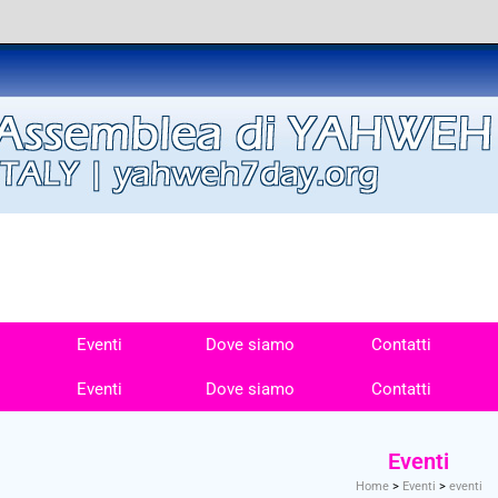
Eventi
Dove siamo
Contatti
Eventi
Dove siamo
Contatti
Eventi
Home
>
Eventi
>
eventi