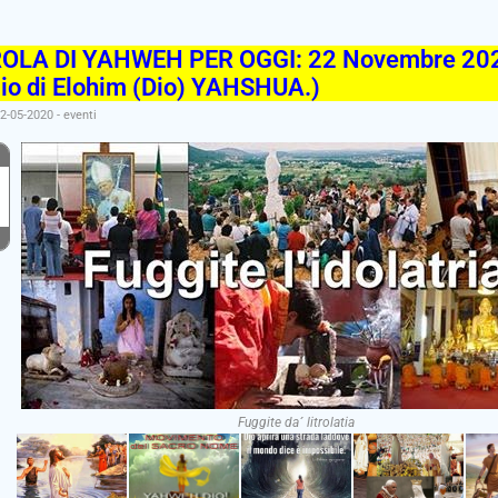
OLA DI YAHWEH PER OGGI: 22 Novembre 202
lio di Elohim (Dio) YAHSHUA.)
22-05-2020
-
eventi
Fuggite da´ litrolatia