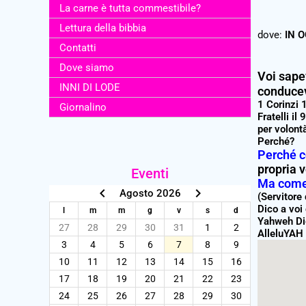
La carne è tutta commestibile?
Lettura della bibbia
dove:
IN 
Contatti
Dove siamo
Voi sape
INNI DI LODE
conduce
1 Corinzi 
Giornalino
Fratelli il
per volontà
Perché?
Perché co
propria v
Eventi
Ma come 
keyboard_arrow_left
keyboard_arrow_right
Agosto 2026
(Servitore
Dico a voi 
l
m
m
g
v
s
d
Yahweh Dio
27
28
29
30
31
1
2
AlleluYAH
3
4
5
6
7
8
9
10
11
12
13
14
15
16
17
18
19
20
21
22
23
24
25
26
27
28
29
30