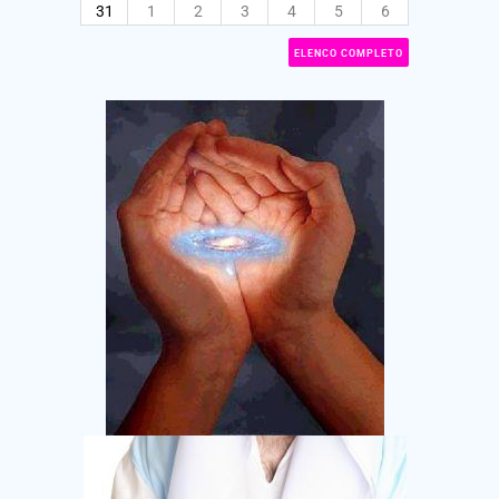
31
1
2
3
4
5
6
ELENCO COMPLETO