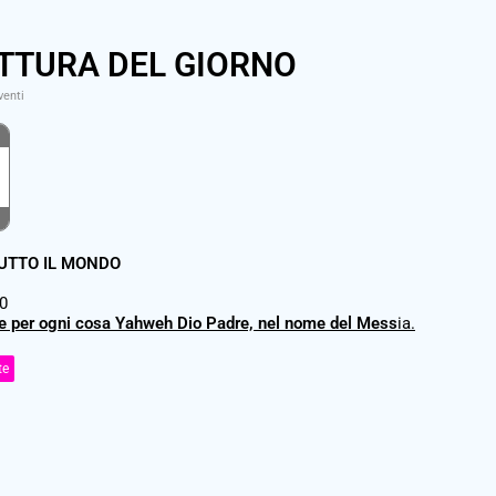
TTURA DEL GIORNO
venti
TUTTO IL MONDO
20
e per ogni cosa Yahweh Dio Padre, nel nome del Mess
ia.
te