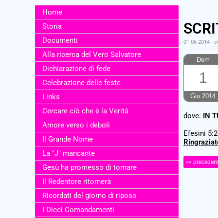
Home
SCRI
Storia
Documenti
01-06-2014
-
e
Alla ricerca del Vero Salvatore
Dom
Dichiarazione di fede
1
Celebrazione delle feste
Links
Giu 2014
Cercare ciò che è la Verità
dove:
IN 
Amore verso i deboli
Efesini 5:
Il Grande Nome
Ringraziat
La "J" mancante
<< preceden
Gesù ha promesso di tornare
Il Redentore ritornerà
Ricordati del giorno di riposo
I Dieci Comandamenti