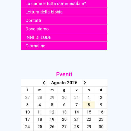
La carne è tutta commestibile?
Lettura della bibbia
Contatti
Dove siamo
INNI DI LODE
Giornalino
Eventi
keyboard_arrow_left
keyboard_arrow_right
Agosto 2026
l
m
m
g
v
s
d
27
28
29
30
31
1
2
3
4
5
6
7
8
9
10
11
12
13
14
15
16
17
18
19
20
21
22
23
24
25
26
27
28
29
30