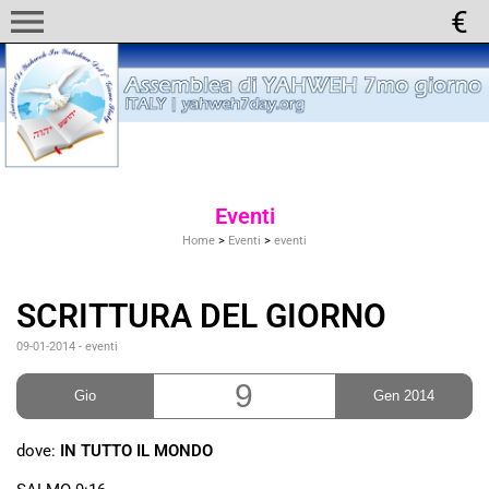
menu
Eventi
Home
>
Eventi
>
eventi
SCRITTURA DEL GIORNO
09-01-2014
-
eventi
9
Gio
Gen 2014
dove:
IN TUTTO IL MONDO