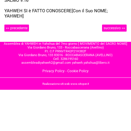
SALMO 9:16
YAHWEH SI è FATTO CONOSCERE[Con il Suo NOME;
YAHWEH]
<< precedente
successivo >>
Assemblea di YAHWEH in Yahshua del 7mo giorno [ MOVIMENTO del SACRO NOME]
Via Giordano Bruno, 133 - Roccabascerana (Avellino)
P.I. C.F PRNVTR42P21H382F
Via Giordano Bruno, 133 83016 - ROCCABASCERANA (AVELLINO)
Cell. 3286195160
assembleadiyahweh2@gmail.com
yahweh.yahshua@libero.it
Privacy Policy
-
Cookie Policy
Realizzazione siti web www.sitoper.it