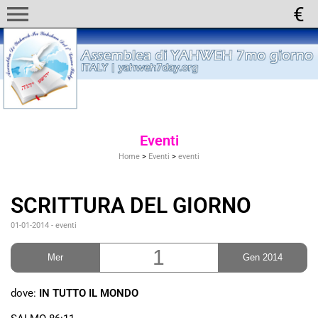
menu
Eventi
Home
>
Eventi
>
eventi
SCRITTURA DEL GIORNO
01-01-2014
-
eventi
1
Mer
Gen 2014
dove:
IN TUTTO IL MONDO