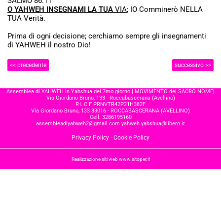
SALMO 86:11
O YAHWEH INSEGNAMI LA TUA
VIA
; IO Comminerò NELLA
TUA Verità.
Prima di ogni decisione; cerchiamo sempre gli insegnamenti
di YAHWEH il nostro Dio!
<< precedente
successivo >>
Assemblea di YAHWEH in Yahshua del 7mo giorno [ MOVIMENTO del SACRO NOME]
Via Giordano Bruno, 133 - Roccabascerana (Avellino)
P.I. C.F PRNVTR42P21H382F
Via Giordano Bruno, 133 83016 - ROCCABASCERANA (AVELLINO)
Cell. 3286195160
assembleadiyahweh2@gmail.com
yahweh.yahshua@libero.it
Privacy Policy
-
Cookie Policy
Realizzazione siti web www.sitoper.it